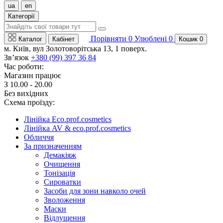
ua
en
Категорії
Порівняти
0
Улюблені
0
Каталог
Кабінет
Кошик
0
м. Київ, вул Золотоворітська 13, 1 поверх.
Зв’язок
+380 (99) 397 36 84
Час роботи:
Магазин працює
З 10.00 - 20.00
Без вихідних
Схема проїзду:
Лінійка Eco.prof.cosmetics
Лінійка AV & eco.prof.cosmetics
Обличчя
За призначенням
Демакіяж
Очищення
Тонізація
Сироватки
Засоби для зони навколо очей
Зволоження
Маски
Відлущення