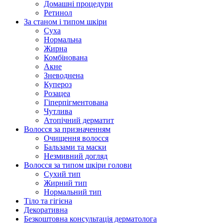
Домашні процедури
Ретинол
За станом і типом шкіри
Суха
Нормальна
Жирна
Комбінована
Акне
Зневоднена
Купероз
Розацеа
Гіперпігментована
Чутлива
Атопічний дерматит
Волосся за призначенням
Очищення волосся
Бальзами та маски
Незмивний догляд
Волосся за типом шкіри голови
Сухий тип
Жирний тип
Нормальний тип
Тіло та гігієна
Декоративна
Безкоштовна консультація дерматолога