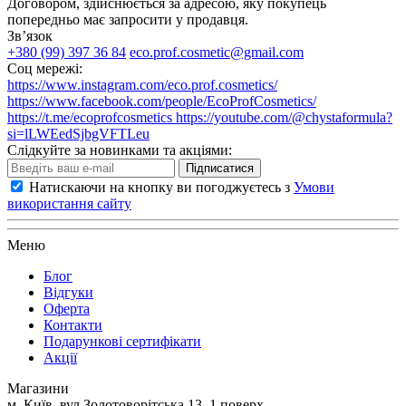
Договором, здійснюється за адресою, яку покупець
попередньо має запросити у продавця.
Зв’язок
+380 (99) 397 36 84
eco.prof.cosmetic@gmail.com
Соц мережі:
https://www.instagram.com/eco.prof.cosmetics/
https://www.facebook.com/people/EcoProfCosmetics/
https://t.me/ecoprofcosmetics
https://youtube.com/@chystaformula?
si=lLWEedSjbgVFTLeu
Слідкуйте за новинками та акціями:
Підписатися
Натискаючи на кнопку ви погоджуєтесь з
Умови
використання сайту
Меню
Блог
Відгуки
Оферта
Контакти
Подарункові сертифікати
Акції
Магазини
м. Київ, вул Золотоворітська 13, 1 поверх.