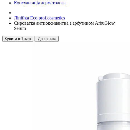
Консультація дерматолога
Лінійка Eco.prof.cosmetics
Сироватка антиоксидантна з арбутином ArbuGlow
Serum
Купити в 1 клік
До кошика