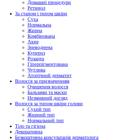
Домашні процедури
Ретинол
За станом і типом шкіри
Суха
Нормальна
Жирна
Комбінована
Акне
Зневоднена
Купероз
Розацеа
Гіперпігментована
Чутлива
Атопічний дерматит
Волосся за призначенням
Очищення волосся
Бальзами та маски
Незмивний догляд
Волосся за типом шкіри голови
Сухий тип
Жирний тип
Нормальний тип
Тіло та гігієна
Декоративна
Безкоштовна консультація дерматолога