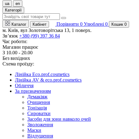
ua
en
Категорії
Порівняти
0
Улюблені
0
Каталог
Кабінет
Кошик
0
м. Київ, вул Золотоворітська 13, 1 поверх.
Зв’язок
+380 (99) 397 36 84
Час роботи:
Магазин працює
З 10.00 - 20.00
Без вихідних
Схема проїзду:
Лінійка Eco.prof.cosmetics
Лінійка AV & eco.prof.cosmetics
Обличчя
За призначенням
Демакіяж
Очищення
Тонізація
Сироватки
Засоби для зони навколо очей
Зволоження
Маски
Відлущення