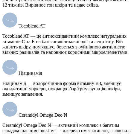
12 тижнів. Вирівнює тон шкіри та надає сяйва.
Tocoblend AT
Tocoblend AT — це антиоксидантний комплекс натуральних
вітамінів C та E на базі соняшникової олії та лецитину. Він
живить шкіру, пом'якшує, бореться з руйнівною активністю
вільних радикалів та наповнює корисними мікроелементами.
Ніацинамід
Ніацинамід — водорозчинна форма вітаміну B3, зменшує
оксидативні маркери, покращує бар’єрну функцію шкіри,
зменшує запалення.
Ceramidyl Omega Deo N
Ceramidyl Omega Deo N — активний комплекс з багатим
складом: насіння інка-інчі — джерело омега-кислот, глюкозил-