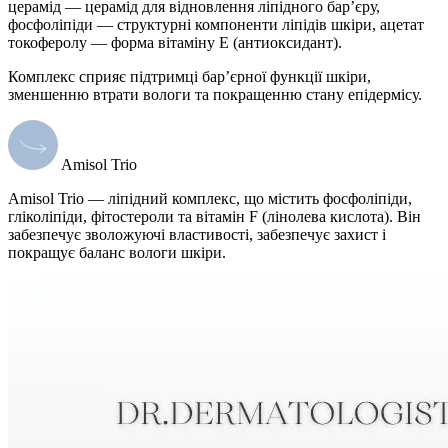
церамід — церамід для відновлення ліпідного бар’єру,
фосфоліпіди — структурні компоненти ліпідів шкіри, ацетат
токоферолу — форма вітаміну E (антиоксидант).
Комплекс сприяє підтримці бар’єрної функції шкіри,
зменшенню втрати вологи та покращенню стану епідермісу.
Amisol Trio
Amisol Trio — ліпідний комплекс, що містить фосфоліпіди,
гліколіпіди, фітостероли та вітамін F (лінолева кислота). Він
забезпечує зволожуючі властивості, забезпечує захист і
покращує баланс вологи шкіри.