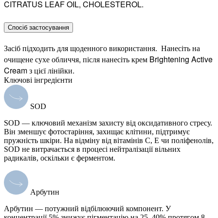
CITRATUS LEAF OIL, CHOLESTEROL.
Спосіб застосування
Засіб підходить для щоденного використання. Нанесіть на
очищене сухе обличчя, після нанесіть крем Brightening Active
Cream з цієї лінійки.
Ключові інгредієнти
SOD
SOD — ключовий механізм захисту від оксидативного стресу.
Він зменшує фотостаріння, захищає клітини, підтримує
пружність шкіри. На відміну від вітамінів C, E чи поліфенолів,
SOD не витрачається в процесі нейтралізації вільних
радикалів, оскільки є ферментом.
Арбутин
Арбутин — потужний відбілюючий компонент. У
концентрації 5% знижує пігментацію на 25–40% протягом 8–