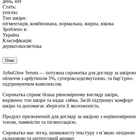
день, ніч
Стать:
унісекс
Тип шкіри:
пігментація, комбінована, нормальна, жирна, вікова
Зроблено в:
Україна
Класифікація:
дерматокосметика
Опис
ArbuGlow Serum — потужна сироватка для догляду за шкірою
обличчя з арбутином 5%, супероксидизмутазою, та бар’єрно-
підтримуючим комплексом.
Сироватка сприяє більш рівномірному вигляду шкіри,
вирівнює тон шкіри та надає сяйва. Засіб підтримує комфорт
шкіри та допомагає зберігати її зволоженість.
Продукт призначений для догляду за шкірою з нерівномірним
тоном, тьмяністю та пігментацією.
Сироватка має легку, шовковисту текстуру з м’якою ліпідною
складовою та цитрусовий аромат.