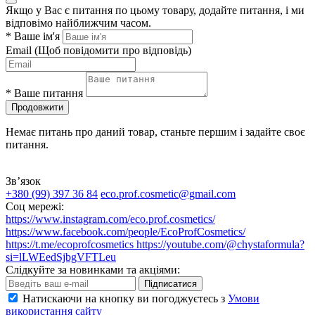
Якщо у Вас є питання по цьому товару, додайте питання, і ми
відповімо найближчим часом.
*
Ваше ім'я
Email
(Щоб повідомити про відповідь)
*
Ваше питання
Продовжити
Немає питань про даний товар, станьте першим і задайте своє
питання.
Зв’язок
+380 (99) 397 36 84
eco.prof.cosmetic@gmail.com
Соц мережі:
https://www.instagram.com/eco.prof.cosmetics/
https://www.facebook.com/people/EcoProfCosmetics/
https://t.me/ecoprofcosmetics
https://youtube.com/@chystaformula?
si=lLWEedSjbgVFTLeu
Слідкуйте за новинками та акціями:
Підписатися
Натискаючи на кнопку ви погоджуєтесь з
Умови
використання сайту